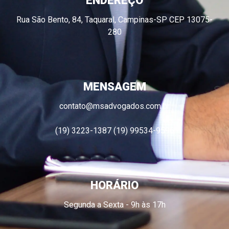
ENDEREÇO
Rua São Bento, 84, Taquaral, Campinas-SP CEP 13075-
280
MENSAGEM
contato@msadvogados.com.br
(19) 3223-1387 (19) 99534-9596
HORÁRIO
Segunda a Sexta - 9h às 17h