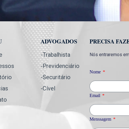
U
ADVOGADOS
PRECISA FAZ
e
-Trabalhista
Nós entraremos em 
essos
-Previdenciário
Nome
tório
-Securitário
cias
-Cível
Email
ato
Menssagem