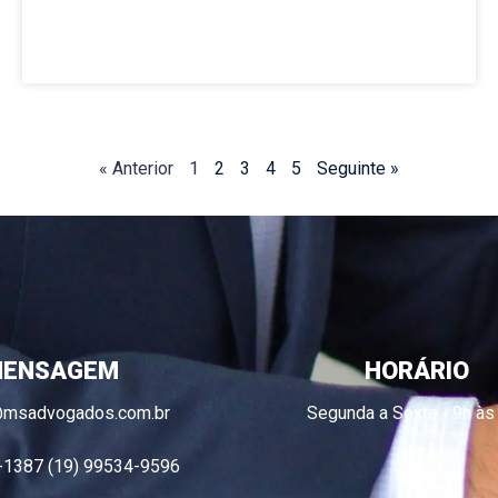
« Anterior
1
2
3
4
5
Seguinte »
ENSAGEM
HORÁRIO
@msadvogados.com.br
Segunda a Sexta - 9h às
-1387 (19) 99534-9596