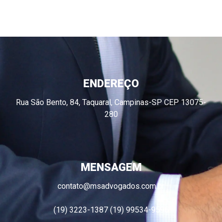
ENDEREÇO
Rua São Bento, 84, Taquaral, Campinas-SP CEP 13075-
280
MENSAGEM
contato@msadvogados.com.br
(19) 3223-1387 (19) 99534-9596