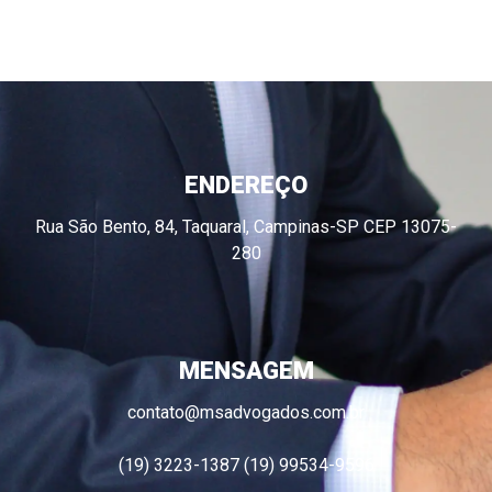
ENDEREÇO
Rua São Bento, 84, Taquaral, Campinas-SP CEP 13075-
280
MENSAGEM
contato@msadvogados.com.br
(19) 3223-1387 (19) 99534-9596