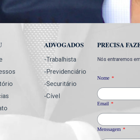
U
ADVOGADOS
PRECISA FAZ
e
-Trabalhista
Nós entraremos em 
essos
-Previdenciário
Nome
tório
-Securitário
cias
-Cível
Email
ato
Menssagem