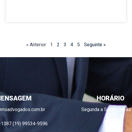
« Anterior
1
2
3
4
5
Seguinte »
ENSAGEM
HORÁRIO
@msadvogados.com.br
Segunda a Sexta - 9h às
-1387 (19) 99534-9596