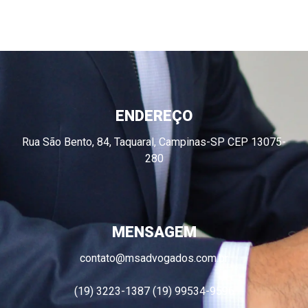
ENDEREÇO
Rua São Bento, 84, Taquaral, Campinas-SP CEP 13075-
280
MENSAGEM
contato@msadvogados.com.br
(19) 3223-1387 (19) 99534-9596