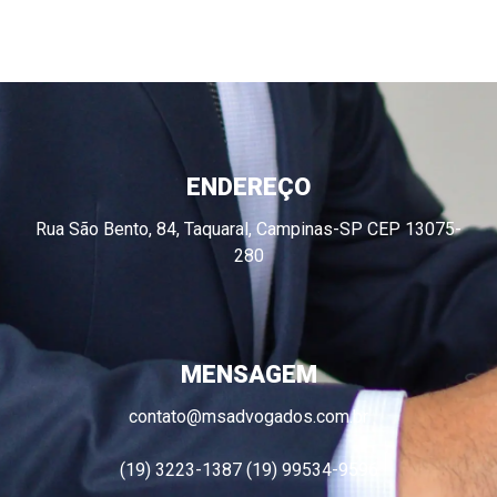
ENDEREÇO
Rua São Bento, 84, Taquaral, Campinas-SP CEP 13075-
280
MENSAGEM
contato@msadvogados.com.br
(19) 3223-1387 (19) 99534-9596