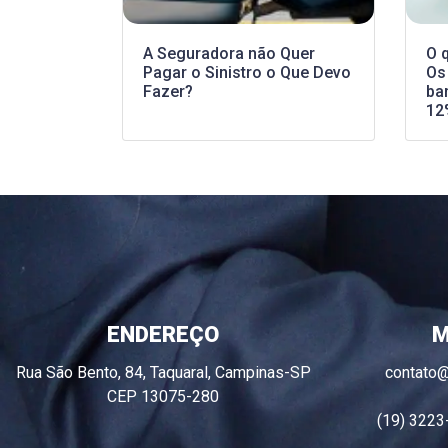
A Seguradora não Quer
O 
Pagar o Sinistro o Que Devo
Os
Fazer?
ba
12
ENDEREÇO
M
Rua São Bento, 84, Taquaral, Campinas-SP
contato
CEP 13075-280
(19) 3223