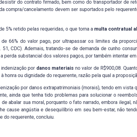
desistir do contrato firmado, bem como do transportador de ret
da compra/cancelamento devem ser suportados pelo requerente
 5% retido pelas requeridas, o que torna a
multa contratual a
l de 66% do valor pago, por ultrapassar os limites da proporc
 51, CDC). Ademais, tratando-se de demanda de cunho consum
a perda substancial dos valores pagos, por também intentar em e
 indenização por
danos materiais
no valor de R$900,08. Quant
à honra ou dignidade do requerente, razão pela qual a proposiçã
enização por danos extrapatrimoniais (morais), tendo em vista 
ente, ainda que tenha tido problemas para solucionar o reembo
de abalar sua moral, porquanto o fato narrado, embora ilegal, n
he cause angústia e desequilíbrio em seu bem-estar, não tend
e do requerente, concluiu.