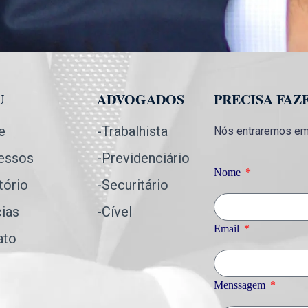
U
ADVOGADOS
PRECISA FAZ
e
-Trabalhista
Nós entraremos em 
essos
-Previdenciário
Nome
tório
-Securitário
cias
-Cível
Email
ato
Menssagem