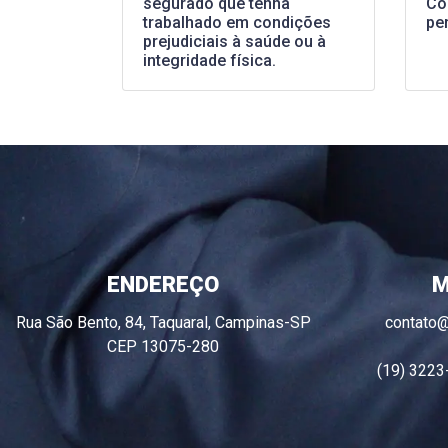
segurado que tenha
Co
trabalhado em condições
pe
prejudiciais à saúde ou à
integridade física.
ENDEREÇO
M
Rua São Bento, 84, Taquaral, Campinas-SP
contato
CEP 13075-280
(19) 3223