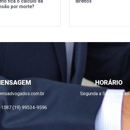
mo fica o cálculo da
direitos
nsão por morte?
ENSAGEM
HORÁRIO
@msadvogados.com.br
Segunda a Sexta - 9h às
-1387 (19) 99534-9596