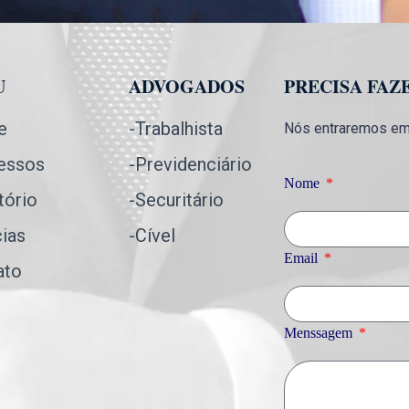
U
ADVOGADOS
PRECISA FAZ
e
-Trabalhista
Nós entraremos em 
essos
-Previdenciário
Nome
tório
-Securitário
cias
-Cível
Email
ato
Menssagem