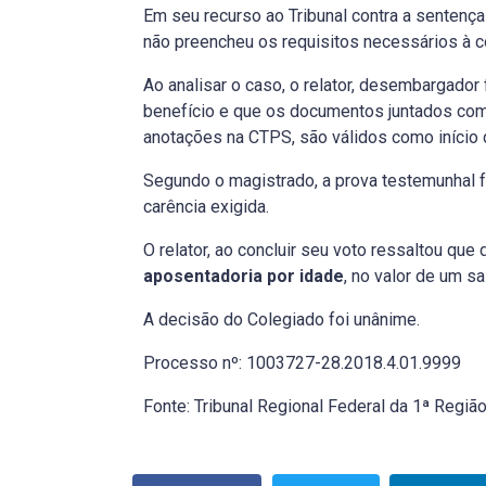
Em seu recurso ao Tribunal contra a sentença 
não preencheu os requisitos necessários à 
Ao analisar o caso, o relator, desembargador
benefício e que os documentos juntados com a
anotações na CTPS, são válidos como início 
Segundo o magistrado, a prova testemunhal fo
carência exigida.
O relator, ao concluir seu voto ressaltou qu
aposentadoria por idade
, no valor de um s
A decisão do Colegiado foi unânime.
Processo nº: 1003727-28.2018.4.01.9999
Fonte: Tribunal Regional Federal da 1ª Regiã