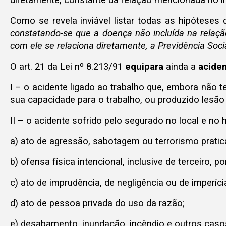
diretamente, constante da relação mencionada no in
Como se revela inviável listar todas as hipóteses
constatando-se que a doença não incluída na relação
com ele se relaciona diretamente, a Previdência Soci
O art. 21 da Lei nº 8.213/91
equipara
ainda a
aciden
I – o acidente ligado ao trabalho que, embora não 
sua capacidade para o trabalho, ou produzido lesão
II – o acidente sofrido pelo segurado no local e no
a) ato de agressão, sabotagem ou terrorismo pratic
b) ofensa física intencional, inclusive de terceiro, 
c) ato de imprudência, de negligência ou de imperíc
d) ato de pessoa privada do uso da razão;
e) desabamento, inundação, incêndio e outros casos