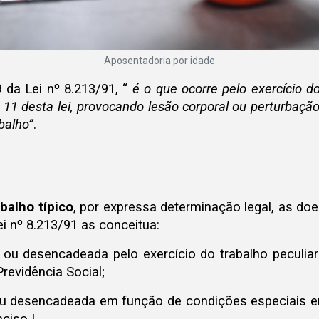
Aposentadoria por idade
 da Lei nº 8.213/91, “
é o que ocorre pelo exercício d
t. 11 desta lei, provocando lesão corporal ou perturbaç
balho”
.
balho típico
, por expressa determinação legal, as do
Lei nº 8.213/91 as conceitua:
 ou desencadeada pelo exercício do trabalho peculiar
revidência Social;
 ou desencadeada em função de condições especiais em