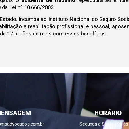
egado. O
acidente de trabalho
repercutirá ao empre
 da Lei nº 10.666/2003.
stado. Incumbe ao Instituto Nacional do Seguro Soci
abilitação e reabilitação profissional e pessoal, apos
 de 17 bilhões de reais com esses benefícios.
ENSAGEM
HORÁRIO
@msadvogados.com.br
Segunda a Sexta - 9h às