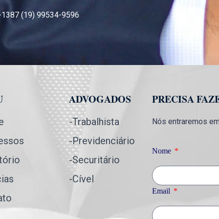
-1387 (19) 99534-9596
U
ADVOGADOS
PRECISA FAZ
e
-Trabalhista
Nós entraremos em 
essos
-Previdenciário
Nome
tório
-Securitário
cias
-Cível
Email
ato