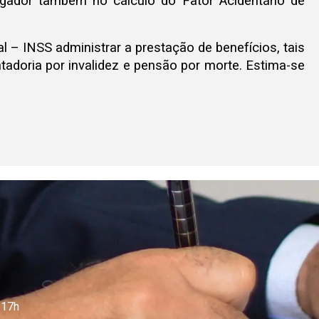
gador também no cálculo do Fator Acidentário de
al –
INSS
administrar a prestação de benefícios, tais
entadoria por invalidez e pensão por morte. Estima-se
 17h