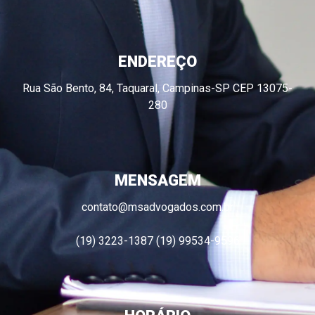
ENDEREÇO
Rua São Bento, 84, Taquaral, Campinas-SP CEP 13075-
280
MENSAGEM
contato@msadvogados.com.br
(19) 3223-1387 (19) 99534-9596