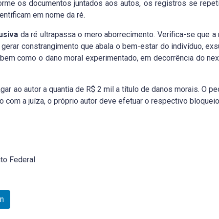
orme os documentos juntados aos autos, os registros se repet
entificam em nome da ré.
usiva
da ré ultrapassa o mero aborrecimento. Verifica-se que a 
e gerar constrangimento que abala o bem-estar do indivíduo, exsu
 bem como o dano moral experimentado, em decorrência do nexo
ar ao autor a quantia de R$ 2 mil a título de danos morais. O pe
 com a juíza, o próprio autor deve efetuar o respectivo bloquei
ito Federal
In