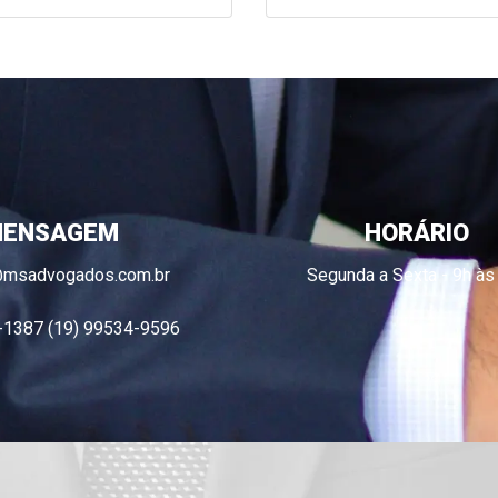
ENSAGEM
HORÁRIO
@msadvogados.com.br
Segunda a Sexta - 9h às
-1387 (19) 99534-9596