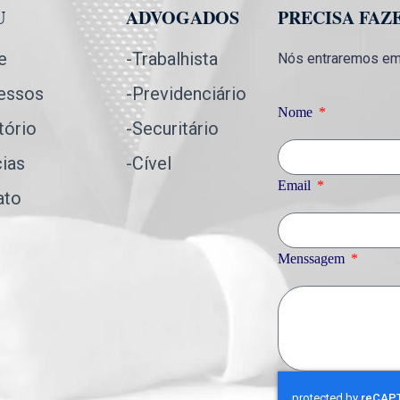
U
ADVOGADOS
PRECISA FAZ
e
-Trabalhista
Nós entraremos em 
essos
-Previdenciário
Nome
tório
-Securitário
cias
-Cível
Email
ato
Menssagem