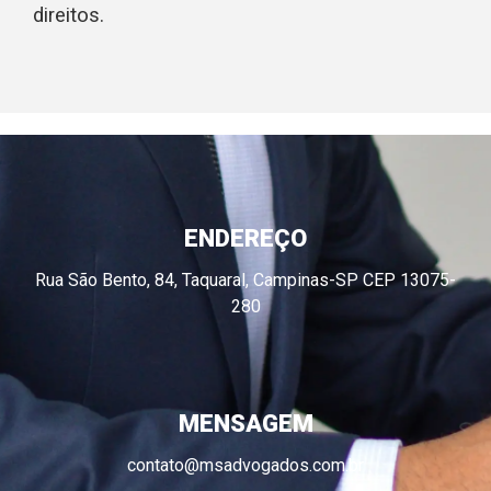
direitos.
ENDEREÇO
Rua São Bento, 84, Taquaral, Campinas-SP CEP 13075-
280
MENSAGEM
contato@msadvogados.com.br