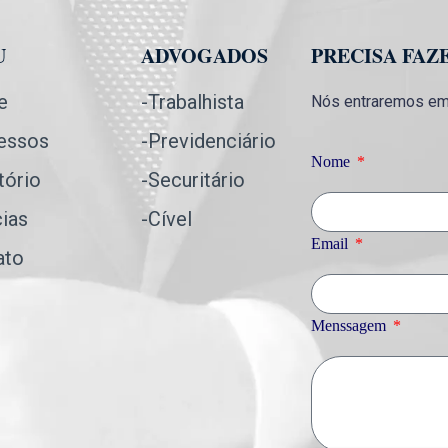
U
ADVOGADOS
PRECISA FAZ
e
-Trabalhista
Nós entraremos em 
essos
-Previdenciário
Nome
tório
-Securitário
cias
-Cível
Email
ato
Menssagem