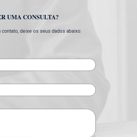
ER UMA CONSULTA?
contato, deixe os seus dados abaixo: