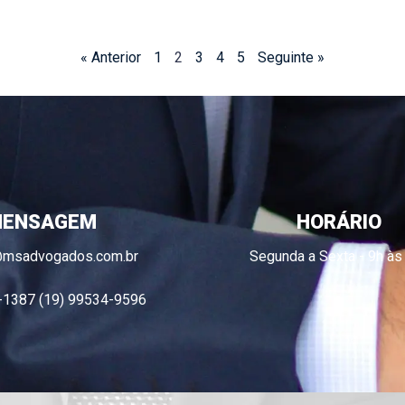
« Anterior
1
2
3
4
5
Seguinte »
ENSAGEM
HORÁRIO
@msadvogados.com.br
Segunda a Sexta - 9h às
-1387 (19) 99534-9596