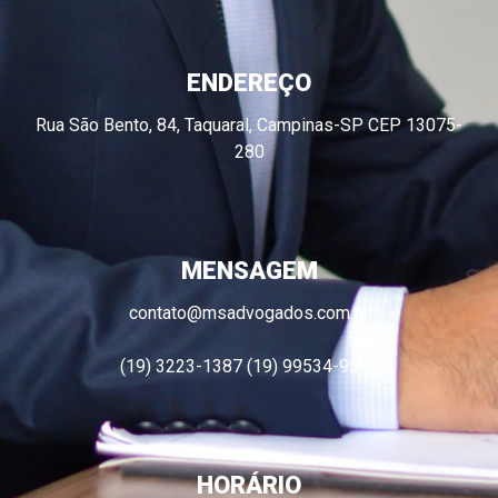
ENDEREÇO
Rua São Bento, 84, Taquaral, Campinas-SP CEP 13075-
280
MENSAGEM
contato@msadvogados.com.br
(19) 3223-1387 (19) 99534-9596
HORÁRIO