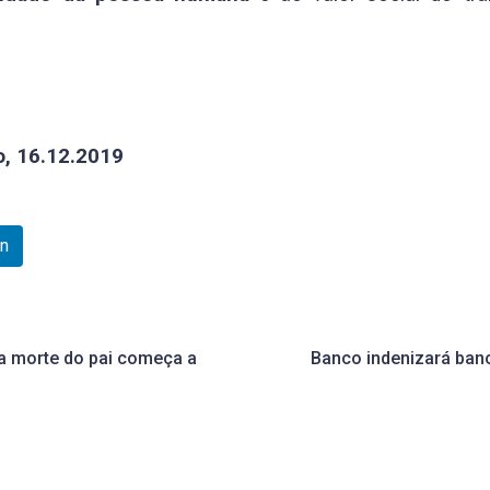
o, 16.12.2019
In
 a morte do pai começa a
Banco indenizará banc