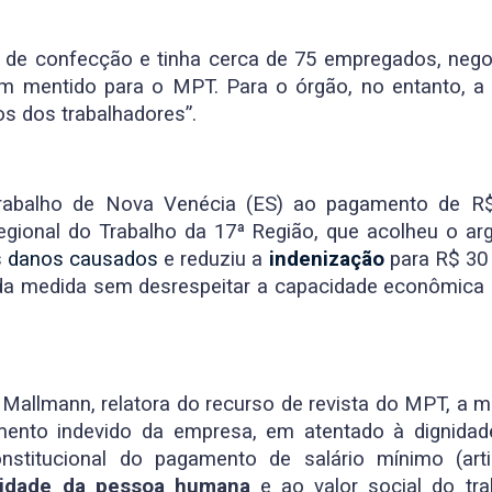
de confecção e tinha cerca de 75 empregados, negou
m mentido para o MPT. Para o órgão, no entanto, a 
os dos trabalhadores”.
rabalho de Nova Venécia (ES) ao pagamento de R$ 
egional do Trabalho da 17ª Região, que acolheu o arg
s
danos causados
e reduziu a
indenização
para R$ 30 
a medida sem desrespeitar a capacidade econômica d
a Mallmann, relatora do recurso de revista do MPT, a
amento indevido da empresa, em atentado à dignid
nstitucional do pagamento de salário mínimo (art
nidade da pessoa humana
e ao valor social do t