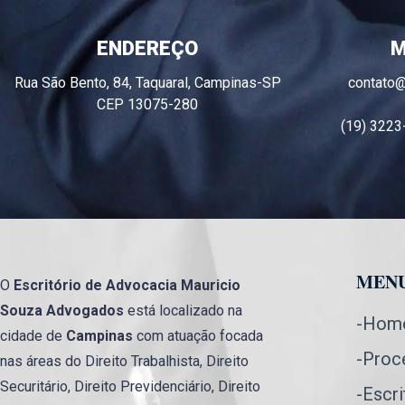
ENDEREÇO
M
Rua São Bento, 84, Taquaral, Campinas-SP
contato
CEP 13075-280
(19) 3223
MEN
O
Escritório de Advocacia
Mauricio
Souza Advogados
está localizado na
-Hom
cidade de
Campinas
com atuação focada
-Proc
nas áreas do Direito Trabalhista, Direito
Securitário, Direito Previdenciário, Direito
-Escri