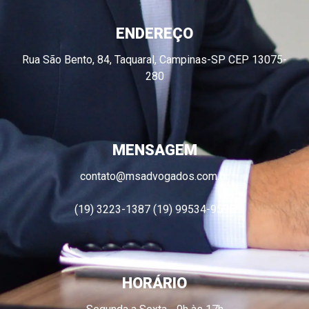
ENDEREÇO
Rua São Bento, 84, Taquaral, Campinas-SP CEP 13075-
280
MENSAGEM
contato@msadvogados.com.br
(19) 3223-1387 (19) 99534-9596
HORÁRIO